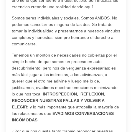
uno tiene que ser fuerte e indestructible. Son muchas las
creencias creando una realidad desde aquí.
Somos seres individuales y sociales. Somos AMBOS. No
podemos cancelarnos ninguna de las dos. Se trata de
tomar la individualidad y presentarnos a nuestros vínculos
completos y honestos, siempre honrando el derecho a
comunicarse.
Tenemos un montón de necesidades no cubiertas por el
simple hecho de que somos un proceso en auto
descubrimiento, pero nos da vergüenza expresarlas; es
más fácil jugar a las indirectas, a las adivinanzas, a
querer que el otro me adivine y luego me lo de,
justificamos, evadimos nuestras emociones minimizando
lo que nos toca:
INTROSPECCIÓN, REFLEXIÓN,
RECONOCER NUESTRAS FALLAS Y VOLVER A
ELEGIR;
y lo más importante que atropella la mayoría de
las relaciones es que
EVADIMOS CONVERSACIONES
INCÓMODAS
.
¿Por qué nos cuesta tanto trabajo reconocer nuestras