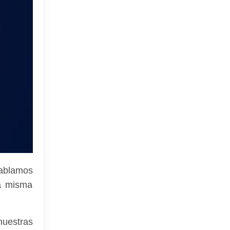
hablamos
la misma
uestras