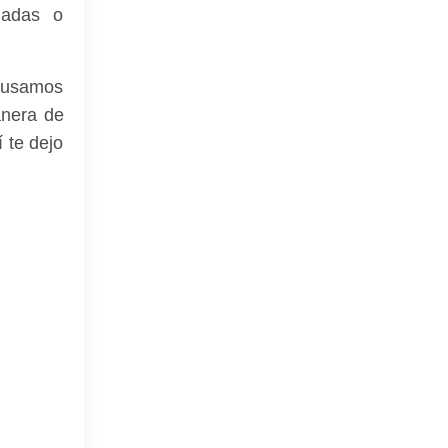
onadas o
s usamos
anera de
í te dejo