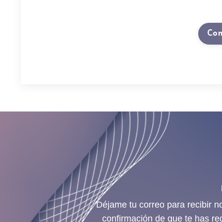
Con
Déjame tu correo para recibir n
confirmación de que te has re