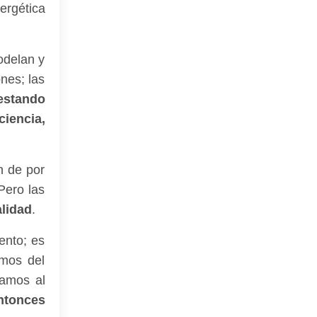
ergética
odelan y
nes; las
estando
iencia,
n de por
Pero las
lidad
.
ento; es
emos del
samos al
ntonces