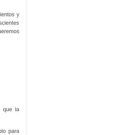
ientos y
scientes
queremos
s que la
olo para