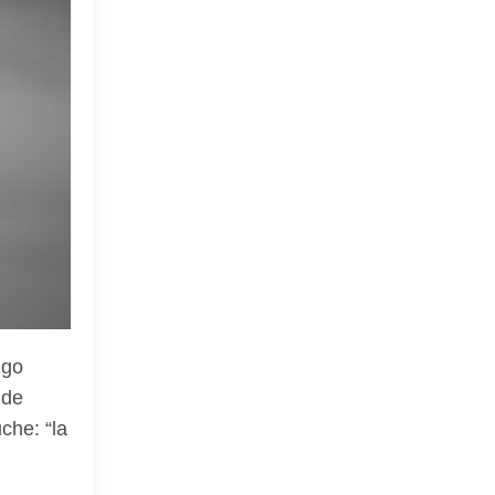
lgo
 de
che: “la