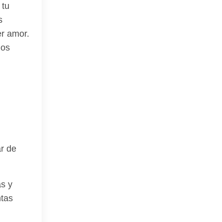
 tu
s
er amor.
nos
ar de
as y
ntas