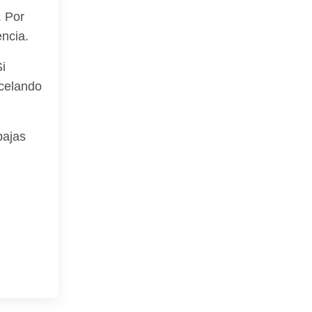
. Por
ncia.
i
ncelando
bajas