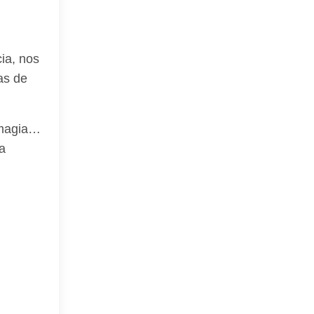
ia, nos
as de
y magia…
a