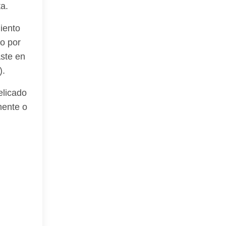
a.
iento
ro por
aste en
).
elicado
mente o